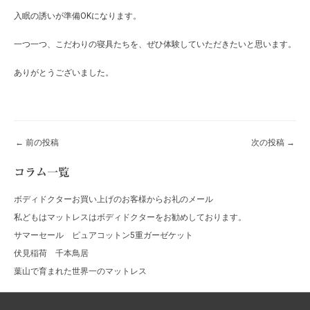
入眠の誘いが準備OKになります。
一つ一つ、こだわりの寝具たちを、ぜひ体験していただきたいと思います。
ありがとうございました。
←
前の投稿
次の投稿
→
コラム一覧
ボディドクターお買い上げのお客様からお礼のメール
私どもはマットレスはボディドクターをお勧めしております。
サマーセール ピュアコットン5重ガーゼケット
伏見稲荷 千本鳥居
葉山で育まれた世界一のマットレス